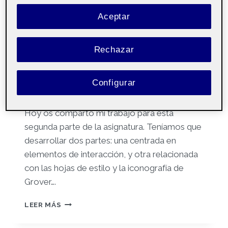
Aceptar
Por
Laura Dowell Ballesta
15 abril, 2025
Rechazar
Prototipado – Aula
Pública
1
Configurar
Parte 1:
Hoy os comparto mi trabajo para esta
segunda parte de la asignatura. Teníamos que
desarrollar dos partes: una centrada en
elementos de interacción, y otra relacionada
con las hojas de estilo y la iconografía de
Grover….
PROTOTIPADO
LEER MÁS
R2