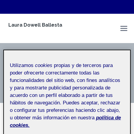
Saltar
Laura Dowell Ballesta
al
Espacio Personal
contenido
Entrega del Reto 2
Utilizamos
cookies
propias y de terceros para
Inicio
/
Entrega del Reto 2
poder ofrecerte correctamente todas las
funcionalidades del sitio web, con fines analíticos
Entrega del Reto 2
y para mostrarte publicidad personalizada de
acuerdo con un perfil elaborado a partir de tus
hábitos de navegación. Puedes aceptar, rechazar
o configurar tus preferencias haciendo clic abajo,
u obtener más información en nuestra
política de
SIN CATEGORÍA
cookies.
Prototipado R2